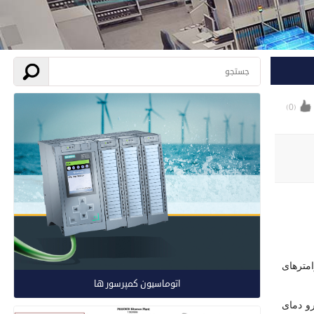
)
0
(
طرحی می گردد ، پارامترهای
اتوماسیون کمپرسور ها
رو دمای