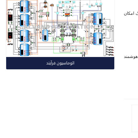
رگ امکان
 هوشمند
اتوماسیون فرآیند