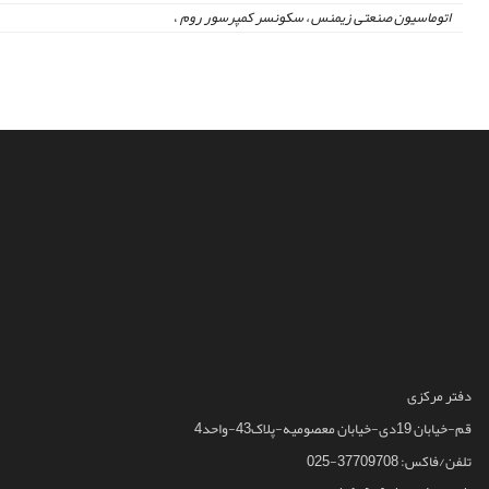
اتوماسیون صنعتی زیمنس ، سکونسر کمپرسور روم
،
دفتر مرکزی
قم-خیابان 19دی-خیابان معصومیه-پلاک43-واحد4
تلفن/فاکس: 37709708-025