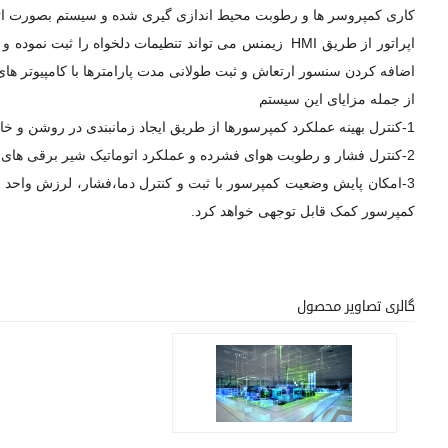
کاری کمپروسر ها و رطوبت محیط اندازی گیری شده و سیستم بصورت اتوم
اپراتور از طریق HMI زیمنس می تواند تنطیمات دلخواه ر
اضافه کردن سنسور ارتعاش و ثبت طولانی مدت پارامترها با کامپیوتر های صنعتی IPC امکان پذی
از جمله مزایای این سیستم
1-کنترل بهینه عملکرد کمپرسورها از طریق ایجاد زمانبندی در روشن و خاموش بودن کمپرسورها بصورت نوبتی
2-کنترل فشار و رطوبت هوای فشرده و عملکرد اتوماتیک شیر برقی های درین تله های آبگیر
3-امکان پایش وضعیت کمپرسور با ثبت و کنترل دما،فشار، لرزش واحد ه
کمپرسور کمک قابل توجهی خواهد کرد.
گالری تصاویر محصول